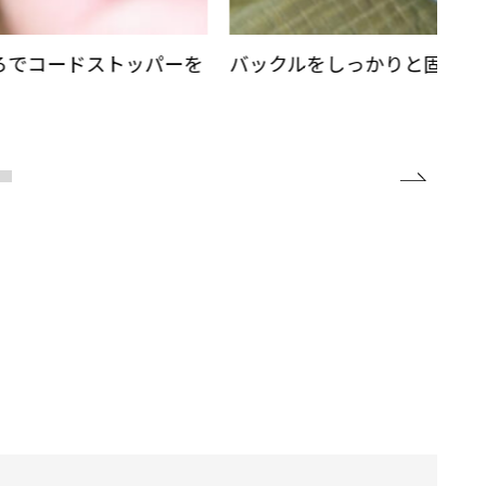
ろでコードストッパーを
バックルをしっかりと固定し