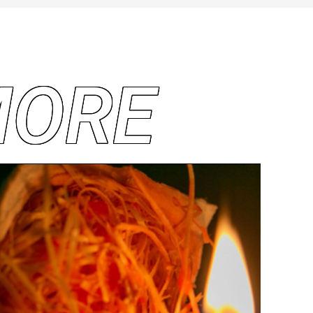
M
O
R
E