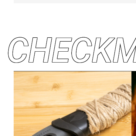
C
H
E
C
K