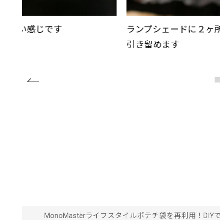
ったいい感じです
ランプシェードに２ヶ
引き留めます
MonoMaster
ライフスタイル
ポテチ袋を再利用！DIY