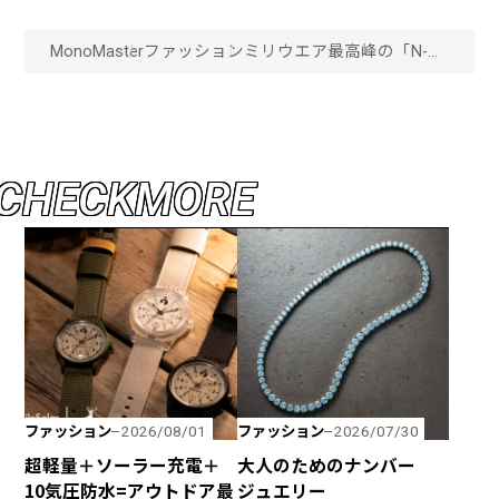
MonoMaster
ファッション
ミリウエア最高峰の「N-
3B」×「日本製ダウン」っ
て最強じゃん！
FIDELITY×NANGAコラボウ
エア登場！「画像一覧」
C
H
E
C
K
M
O
R
E
ファッション
ファッション
2026/08/01
2026/07/30
超軽量＋ソーラー充電＋
大人のためのナンバー
10気圧防水=アウトドア最
ジュエリー