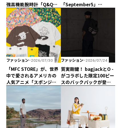
強高機能腕時計「Q&Q
「September5」
Smile Solar × CAPTAIN
の“September5 Number
STAG」のダブル50周年記
Series”に新アイテムが登
念コラボウォッチが誕
場！ エシカルな輝きで
生！
日常に寄り添う「ラボグ
ロウンダイヤモンド」の
魅力とは？
ファッション
ファッション
2026/07/30
2026/07/24
「MFC STORE」が、世界
質実剛健！ bagjackとO -
中で愛されるアメリカの
がコラボした限定100ピー
人気アニメ「スポンジ・
スのバックパックが登
ボブ」とコラボアイテム
場！
を発売！