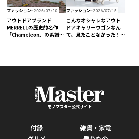
ファッション
ファッション
2026/07/20
2026/07/15
アウトドアブランド
こんなオシャレなアウト
MERRELLの歴史的名作
ドアキャリーワゴンなん
「Chameleon」の系譜を
て、見たことなかった！
受け継いだハイキング
yocabitoから新登場の
シューズ「Cham Storm
「CANVAS」はマストバ
Redux JP Gore-Tex®」
イ！
が新登場！
モノマスター公式サイト
付録
雑貨・家電
グルメ
乗りもの