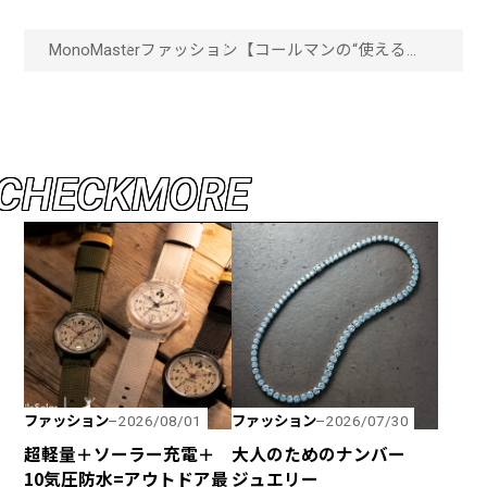
MonoMaster
ファッション
【コールマンの“使えるカ
バン”】クラシック感がお
しゃれ！アウトドア仕様の
タフさでタウンユースもOK
な「新作バックパック」2
選「画像一覧」
C
H
E
C
K
M
O
R
E
ファッション
ファッション
2026/08/01
2026/07/30
超軽量＋ソーラー充電＋
大人のためのナンバー
10気圧防水=アウトドア最
ジュエリー