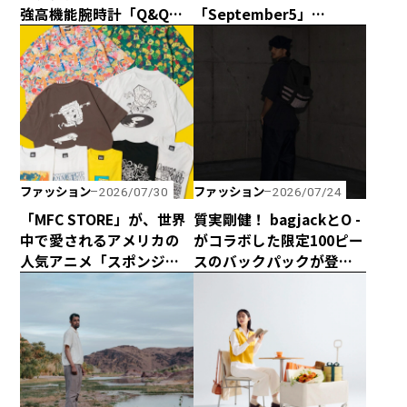
強高機能腕時計「Q&Q
「September5」
Smile Solar × CAPTAIN
の“September5 Number
STAG」のダブル50周年記
Series”に新アイテムが登
念コラボウォッチが誕
場！ エシカルな輝きで
生！
日常に寄り添う「ラボグ
ロウンダイヤモンド」の
魅力とは？
ファッション
ファッション
2026/07/30
2026/07/24
「MFC STORE」が、世界
質実剛健！ bagjackとO -
中で愛されるアメリカの
がコラボした限定100ピー
人気アニメ「スポンジ・
スのバックパックが登
ボブ」とコラボアイテム
場！
を発売！