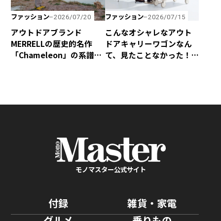
ファッション
ファッション
2026/07/20
2026/07/15
アウトドアブランド
こんなオシャレなアウト
MERRELLの歴史的名作
ドアキャリーワゴンなん
「Chameleon」の系譜を
て、見たことなかった！
受け継いだハイキング
yocabitoから新登場の
シューズ「Cham Storm
「CANVAS」はマストバ
Redux JP Gore-Tex®」
イ！
が新登場！
モノマスター公式サイト
付録
雑貨・家電
グルメ
乗りもの