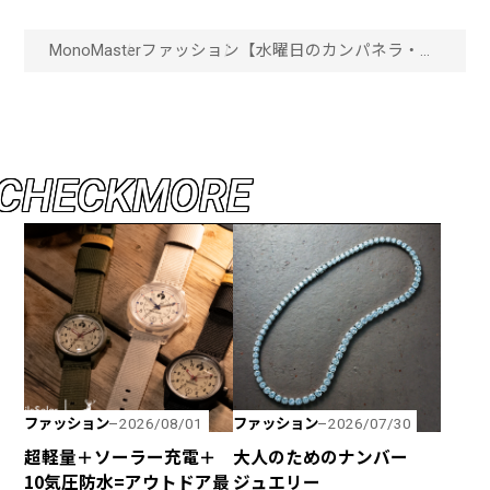
MonoMaster
ファッション
【水曜日のカンパネラ・詩
羽さんも登壇！】JBLの防
水＆小型ボディなポータブ
ルスピーカーが進化しまし
た！「画像一覧」
C
H
E
C
K
M
O
R
E
ファッション
ファッション
2026/08/01
2026/07/30
超軽量＋ソーラー充電＋
大人のためのナンバー
10気圧防水=アウトドア最
ジュエリー