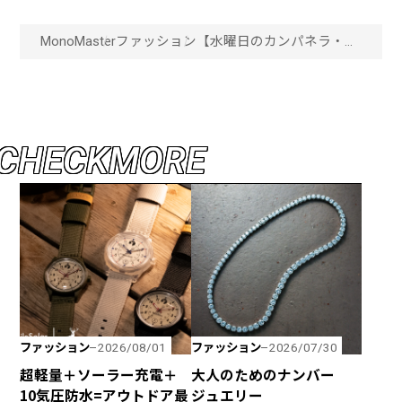
MonoMaster
ファッション
【水曜日のカンパネラ・詩
羽さんも登壇！】JBLの防
水＆小型ボディなポータブ
ルスピーカーが進化しまし
た！「画像一覧」
C
H
E
C
K
M
O
R
E
ファッション
ファッション
2026/08/01
2026/07/30
超軽量＋ソーラー充電＋
大人のためのナンバー
10気圧防水=アウトドア最
ジュエリー