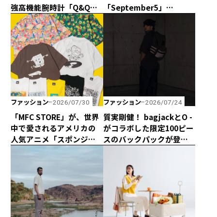
強高機能腕時計「Q&Q
「September5」
Smile Solar × CAPTAIN
の“September5 Number
STAG」のダブル50周年記
Series”に新アイテムが登
念コラボウォッチが誕
場！ エシカルな輝きで
生！
日常に寄り添う「ラボグ
ロウンダイヤモンド」の
魅力とは？
ファッション
ファッション
2026/07/30
2026/07/24
「MFC STORE」が、世界
質実剛健！ bagjackとO -
中で愛されるアメリカの
がコラボした限定100ピー
人気アニメ「スポンジ・
スのバックパックが登
ボブ」とコラボアイテム
場！
を発売！