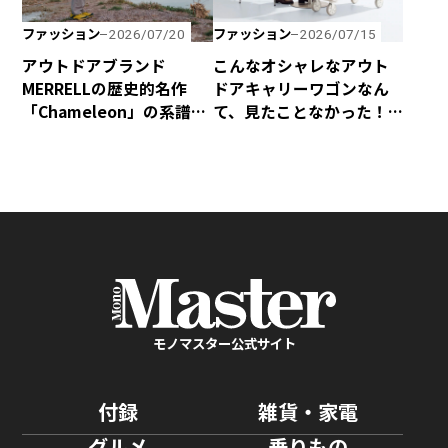
ファッション
ファッション
2026/07/20
2026/07/15
アウトドアブランド
こんなオシャレなアウト
MERRELLの歴史的名作
ドアキャリーワゴンなん
「Chameleon」の系譜を
て、見たことなかった！
受け継いだハイキング
yocabitoから新登場の
シューズ「Cham Storm
「CANVAS」はマストバ
Redux JP Gore-Tex®」
イ！
が新登場！
モノマスター公式サイト
付録
雑貨・家電
グルメ
乗りもの