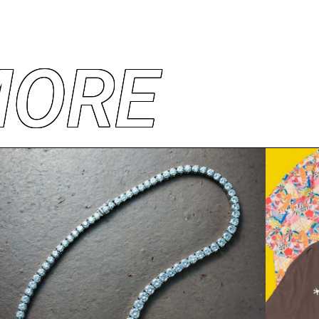
M
O
R
E