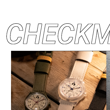
C
H
E
C
K