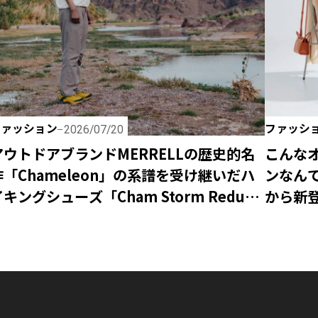
ファッション
ファッシ
2026/07/20
アウトドアブランドMERRELLの歴史的名
こんな
作「Chameleon」の系譜を受け継いだハ
ンなんて
キングシューズ「Cham Storm Redux
から新登
P Gore-Tex®」が新登場！