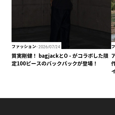
ファッション
2026/07/24
質実剛健！ bagjackとO - がコラボした限
定100ピースのバックパックが登場！
イ
J