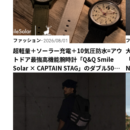
ファッション
2026/08/01
超軽量＋ソーラー充電＋10気圧防水=アウ
トドア最強高機能腕時計「Q&Q Smile
「
Solar × CAPTAIN STAG」のダブル50周年
記念コラボウォッチが誕生！