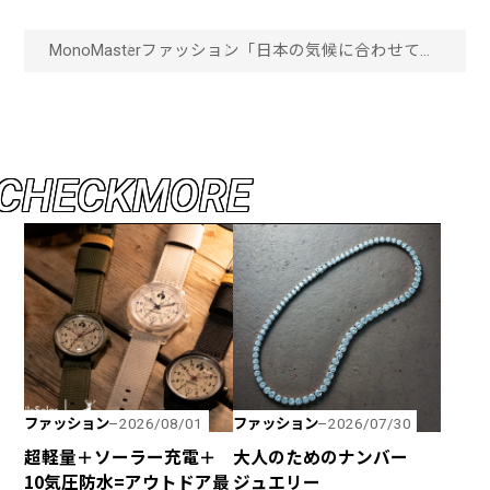
MonoMaster
ファッション
「日本の気候に合わせて開
発」動くたびに心地いい…
新コレクション“アディダ
スアダプテーション”の快
適な着心地に迫る！体験レ
ポート「画像一覧」
C
H
E
C
K
M
O
R
E
ファッション
ファッション
2026/08/01
2026/07/30
超軽量＋ソーラー充電＋
大人のためのナンバー
10気圧防水=アウトドア最
ジュエリー