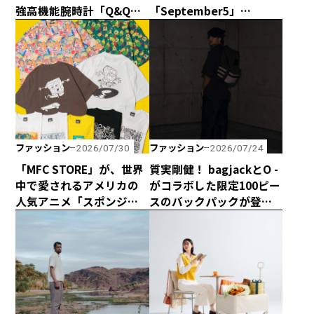
強高機能腕時計「Q&Q
「September5」
Smile Solar × CAPTAIN
の“September5 Number
STAG」のダブル50周年記
Series”に新アイテムが登
念コラボウォッチが誕
場！ エシカルな輝きで
生！
日常に寄り添う「ラボグ
ロウンダイヤモンド」の
魅力とは？
ファッション
ファッション
2026/07/30
2026/07/24
「MFC STORE」が、世界
質実剛健！ bagjackとO -
中で愛されるアメリカの
がコラボした限定100ピー
人気アニメ「スポンジ・
スのバックパックが登
ボブ」とコラボアイテム
場！
を発売！