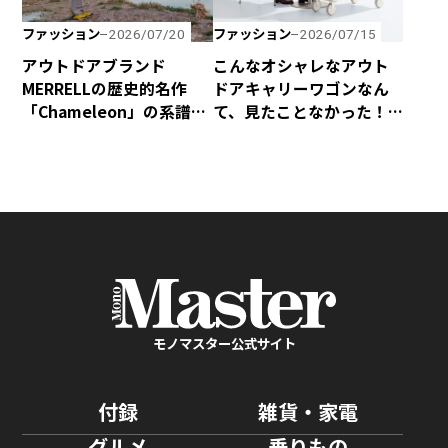
ファッション
ファッション
2026/07/20
2026/07/15
アウトドアブランド
こんなオシャレなアウト
MERRELLの歴史的名作
ドアキャリーワゴンなん
「Chameleon」の系譜を
て、見たことなかった！
受け継いだハイキング
yocabitoから新登場の
シューズ「Cham Storm
「CANVAS」はマストバ
Redux JP Gore-Tex®」
イ！
が新登場！
モノマスター公式サイト
付録
雑貨・家電
グルメ
乗りもの