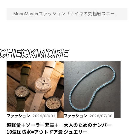
MonoMaster
ファッション
「ナイキの究極級スニー
カー」最新鋭のクッショニ
ングがランニングの快適性
を更新！“ナイキボメロ
18”の履き心地を体験レ
ポート「画像一覧」
C
H
E
C
K
M
O
R
E
ファッション
ファッション
2026/08/01
2026/07/30
超軽量＋ソーラー充電＋
大人のためのナンバー
10気圧防水=アウトドア最
ジュエリー