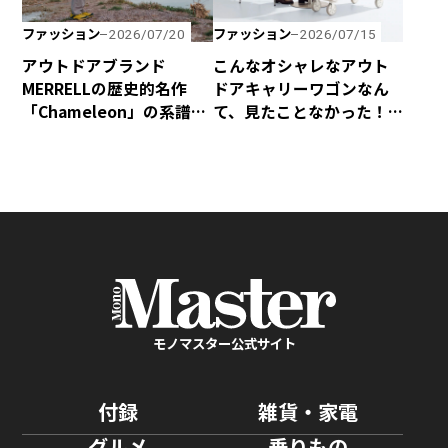
ファッション
ファッション
2026/07/20
2026/07/15
アウトドアブランド
こんなオシャレなアウト
MERRELLの歴史的名作
ドアキャリーワゴンなん
「Chameleon」の系譜を
て、見たことなかった！
受け継いだハイキング
yocabitoから新登場の
シューズ「Cham Storm
「CANVAS」はマストバ
Redux JP Gore-Tex®」
イ！
が新登場！
モノマスター公式サイト
付録
雑貨・家電
グルメ
乗りもの