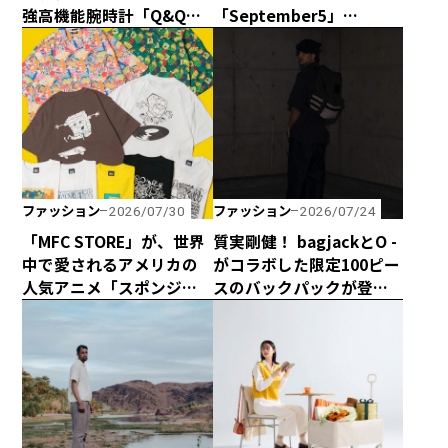
強高機能腕時計「Q&Q
「September5」
Smile Solar × CAPTAIN
の“September5 Number
STAG」のダブル50周年記
Series”に新アイテムが登
念コラボウォッチが誕
場！ エシカルな輝きで
生！
日常に寄り添う「ラボグ
ロウンダイヤモンド」の
魅力とは？
ファッション
ファッション
2026/07/30
2026/07/24
「MFC STORE」が、世界
質実剛健！ bagjackとO -
中で愛されるアメリカの
がコラボした限定100ピー
人気アニメ「スポンジ・
スのバックパックが登
ボブ」とコラボアイテム
場！
を発売！