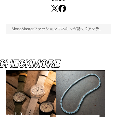
MonoMaster
ファッション
マネキンが動く⁉︎アクティ
ビティウェア生まれのゴル
フブランドが入る
「CRONOS」表参道店がユ
ニーク！「画像一覧」
C
H
E
C
K
M
O
R
E