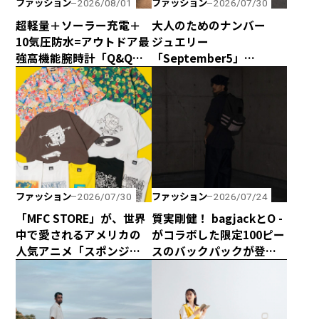
ファッション
ファッション
2026/08/01
2026/07/30
超軽量＋ソーラー充電＋
大人のためのナンバー
10気圧防水=アウトドア最
ジュエリー
強高機能腕時計「Q&Q
「September5」
Smile Solar × CAPTAIN
の“September5 Number
STAG」のダブル50周年記
Series”に新アイテムが登
念コラボウォッチが誕
場！ エシカルな輝きで
生！
日常に寄り添う「ラボグ
ロウンダイヤモンド」の
魅力とは？
ファッション
ファッション
2026/07/30
2026/07/24
「MFC STORE」が、世界
質実剛健！ bagjackとO -
中で愛されるアメリカの
がコラボした限定100ピー
人気アニメ「スポンジ・
スのバックパックが登
ボブ」とコラボアイテム
場！
を発売！