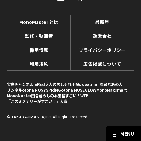
MonoMaster とは
最新号
監修・執筆者
運営会社
採用情報
プライバシーポリシー
利用規約
広告掲載について
宝島チャンネル
InRed
大人のおしゃれ手帖
sweet
mini
素敵なあの人
リンネル
otona ROSY
SPRiNG
otona MUSE
GLOW
MonoMax
smart
MonoMaster
田舎暮らしの本
宝島すごい！WEB
『このミステリーがすごい！』大賞
© TAKARAJIMASHA,Inc. All Rights Reserved.