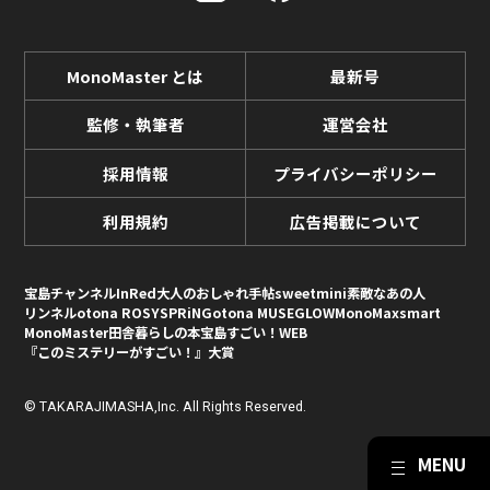
MonoMaster とは
最新号
監修・執筆者
運営会社
採用情報
プライバシーポリシー
利用規約
広告掲載について
宝島チャンネル
InRed
大人のおしゃれ手帖
sweet
mini
素敵なあの人
リンネル
otona ROSY
SPRiNG
otona MUSE
GLOW
MonoMax
smart
MonoMaster
田舎暮らしの本
宝島すごい！WEB
『このミステリーがすごい！』大賞
© TAKARAJIMASHA,Inc. All Rights Reserved.