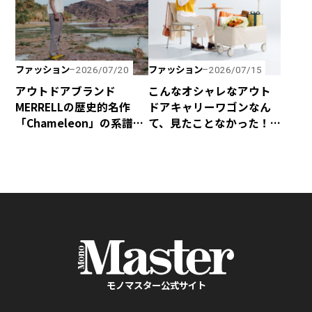
ファッション
ファッション
2026/07/20
2026/07/15
アウトドアブランド
こんなオシャレなアウト
MERRELLの歴史的名作
ドアキャリーワゴンなん
「Chameleon」の系譜を
て、見たことなかった！
受け継いだハイキング
yocabitoから新登場の
シューズ「Cham Storm
「CANVAS」はマストバ
Redux JP Gore-Tex®」
イ！
が新登場！
モノマスター公式サイト