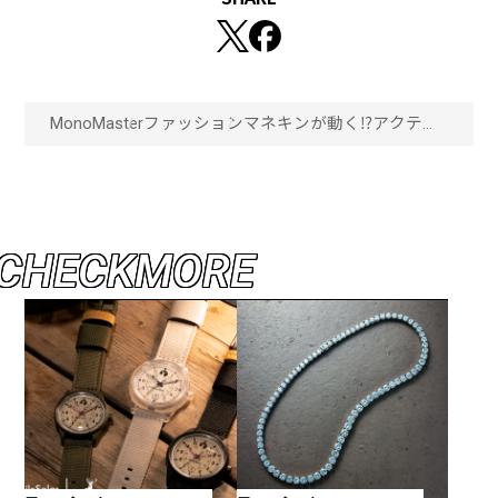
MonoMaster
ファッション
マネキンが動く⁉︎アクティ
ビティウェア生まれのゴル
フブランドが入る
「CRONOS」表参道店がユ
ニーク！「画像一覧」
C
H
E
C
K
M
O
R
E