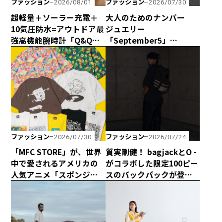
ファッション
ファッション
2026/08/01
2026/07/30
超軽量＋ソーラー充電＋
大人のためのナンバー
10気圧防水=アウトドア最
ジュエリー
強高機能腕時計「Q&Q
「September5」
Smile Solar × CAPTAIN
の“September5 Number
STAG」のダブル50周年記
Series”に新アイテムが登
念コラボウォッチが誕
場！ エシカルな輝きで
生！
日常に寄り添う「ラボグ
ロウンダイヤモンド」の
魅力とは？
ファッション
ファッション
2026/07/30
2026/07/24
「MFC STORE」が、世界
質実剛健！ bagjackとO -
中で愛されるアメリカの
がコラボした限定100ピー
人気アニメ「スポンジ・
スのバックパックが登
ボブ」とコラボアイテム
場！
を発売！