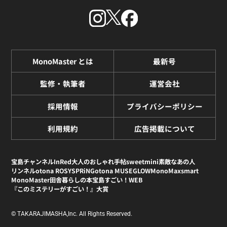
MonoMaster とは
最新号
監修・執筆者
運営会社
採用情報
プライバシーポリシー
利用規約
広告掲載について
宝島チャンネル
InRed
大人のおしゃれ手帖
sweet
mini
素敵なあの人
リンネル
otona ROSY
SPRiNG
otona MUSE
GLOW
MonoMax
smart
MonoMaster
田舎暮らしの本
宝島すごい！WEB
『このミステリーがすごい！』大賞
© TAKARAJIMASHA,Inc. All Rights Reserved.