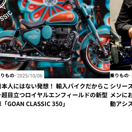
乗りもの
乗りもの
2025/10/06
日本人にはない発想！ 輸入バイクだからこ
シリーズ
そ超目立つロイヤルエンフィールドの新型
メンに
「GOAN CLASSIC 350」
動アシス
COMF