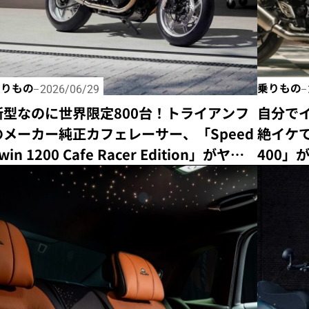
乗りもの
乗りもの
2026/06/29
新型なのに世界限定800台！トライアンフ
自分で
のメーカー純正カフェレーサー、「Speed
絶イケてる
win 1200 Cafe Racer Edition」がヤバ
400」
すぎるって！