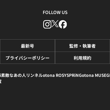
FOLLOW US
最新号
監修・執筆者
プライバシーポリシー
利用規約
i
素敵なあの人
リンネル
otona ROSY
SPRiNG
otona MUSE
G
賞