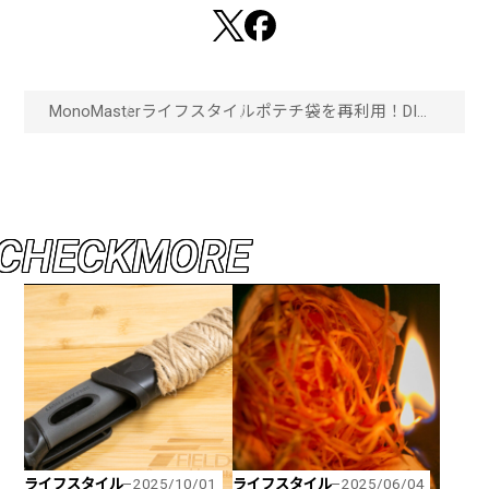
MonoMaster
ライフスタイル
ポテチ袋を再利用！DIY
で人気爆発ビーコンライ
トLEDのランプシェード
作り！「画像一覧」
C
H
E
C
K
M
O
R
E
ライフスタイル
ライフスタイル
2025/10/01
2025/06/04