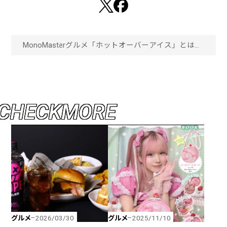
MonoMaster
グルメ
「ホットオーバーアイス」とは？
ブルーボトルコーヒーが教える、
自宅でできるアイスコーヒーの上
手な淹れ方「画像一覧」
C
H
E
C
K
M
O
R
E
グルメ
グルメ
2026/03/30
2025/11/10