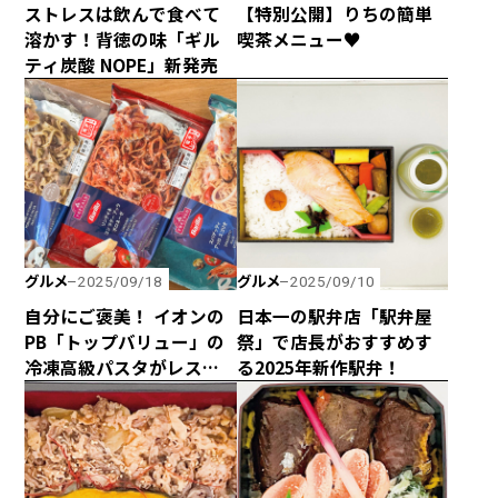
ストレスは飲んで食べて
【特別公開】りちの簡単
溶かす！背徳の味「ギル
喫茶メニュー♥
ティ炭酸 NOPE」新発売
グルメ
グルメ
2025/09/18
2025/09/10
自分にご褒美！ イオンの
日本一の駅弁店「駅弁屋
PB「トップバリュー」の
祭」で店長がおすすめす
冷凍高級パスタがレスト
る2025年新作駅弁！
ランばりのクオリティ
だった